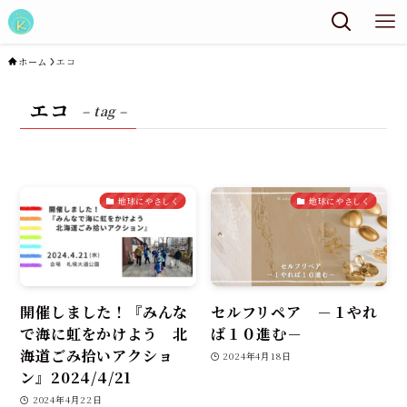
ホーム
エコ
エコ
– tag –
地球にやさしく
地球にやさしく
開催しました！『みんな
セルフリペア －１やれ
で海に虹をかけよう 北
ば１０進む－
海道ごみ拾いアクショ
2024年4月18日
ン』2024/4/21
2024年4月22日