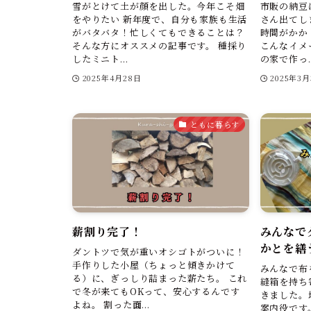
雪がとけて土が顔を出した。今年こそ畑
市販の納豆
をやりたい 新年度で、自分も家族も生活
さん出てし
がバタバタ！忙しくてもできることは？
時間がかか
そんな方にオススメの記事です。 種採り
こんなイメ
したミニト...
の家で作っ..
2025年4月28日
2025年3月
ともに暮らす
薪割り完了！
みんなで
かとを繕
ダントツで気が重いオシゴトがついに！
手作りした小屋（ちょっと傾きかけて
みんなで布
る）に、ぎっしり詰まった薪たち。 これ
縫箱を持ち
で冬が来てもOKって、安心するんです
きました。
よね。 割った面...
案内役です