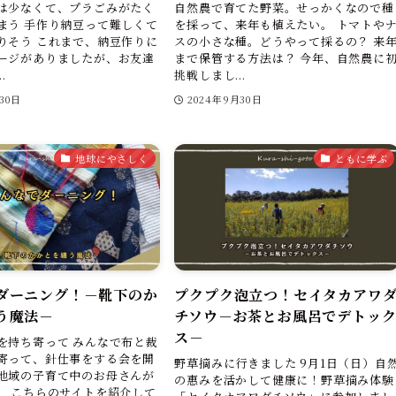
は少なくて、プラごみがたく
自然農で育てた野菜。せっかくなので種
まう 手作り納豆って難しくて
を採って、来年も植えたい。 トマトや
りそう これまで、納豆作りに
スの小さな種。どうやって採るの？ 来
ージがありましたが、お友達
まで保管する方法は？ 今年、自然農に
.
挑戦しまし...
30日
2024年9月30日
地球にやさしく
ともに学ぶ
ダーニング！－靴下のか
プクプク泡立つ！セイタカアワ
う魔法－
チソウ－お茶とお風呂でデトッ
ス－
を持ち寄って みんなで布と裁
寄って、針仕事をする会を開
野草摘みに行きました 9月1日（日）自
地域の子育て中のお母さんが
の惠みを活かして健康に！野草摘み体験
。 こちらのサイトを紹介して