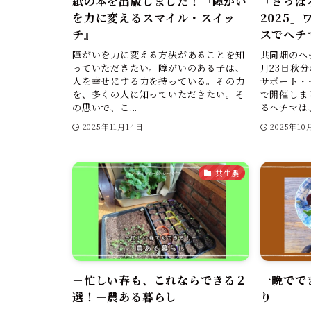
紙の本を出版しました！『障がい
「さっぽ
を力に変えるスマイル・スイッ
2025
チ』
スでヘチ
障がいを力に変える方法があることを知
共同畑のヘ
っていただきたい。障がいのある子は、
月23日秋
人を幸せにする力を持っている。その力
サポート・
を、多くの人に知っていただきたい。そ
で開催しま
の思いで、こ...
るヘチマは、.
2025年11月14日
2025年10
共生農
－忙しい春も、これならできる２
一晩でで
選！－農ある暮らし
り