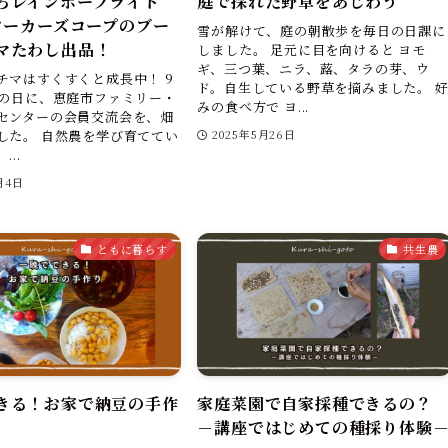
ろレインボープライド
庭で採れた野草をあじわう
」ワーカーズコープのブー
雪が解けて、庭の朝散歩を毎日の日課に
マたわし出品！
しました。 足元に目を向けると ヨモ
ギ、三つ葉、ニラ、蕗、タラの芽、ウ
チマはすくすくと成長中！ 9
ド。自生している野草を摘みました。 
分の日に、恵庭市ファミリー・
みの食べ方で ヨ...
センターの会員交流会を、畑
した。 自然農を学び育ててい
2025年5月26日
..
月4日
ともに暮らす
共生農
きる！お家で納豆の手作
家庭菜園で自家採種できるの？
－講座ではじめての種採り体験