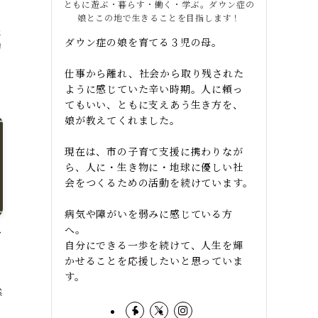
ともに遊ぶ・暮らす・働く・学ぶ。ダウン症の
娘とこの地で生きることを目指します！
ナ
年
ダウン症の娘を育てる３児の母。
初
仕事から離れ、社会から取り残された
ように感じていた辛い時期。人に頼っ
てもいい、ともに支えあう生き方を、
娘が教えてくれました。
現在は、市の子育て支援に携わりなが
ら、人に・生き物に・地球に優しい社
会をつくるための活動を続けています。
病気や障がいを弱みに感じている方
へ。
ダ
自分にできる一歩を続けて、人生を輝
ク
かせることを応援したいと思っていま
す。
然