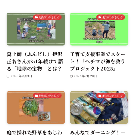
地球にやさしく
地球にやさしく
糞土師（ふんどし）伊沢
子育て支援事業でスター
正名さんが51年続けて語
ト！『ヘチマが海を救う
る「地球の宝物」とは？
プロジェクト2025』
2025年9月3日
2025年7月20日
地球にやさしく
地球にやさしく
庭で採れた野草をあじわ
みんなでダーニング！－