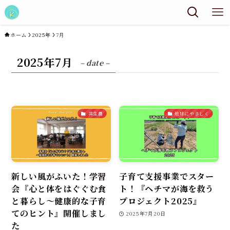
ホーム
2025年
7月
2025年7月
– date –
共生農
地球にやさしく
新しい風がふいた！学習
子育て支援事業でスター
会『心と体をはぐぐむ食
ト！『ヘチマが海を救う
と暮らし～健康的な子育
プロジェクト2025』
てのヒント』開催しまし
2025年7月20日
た