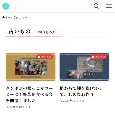
ホーム
古いもの
古いもの
– category –
古いもの
古いもの
タンポポの根っこがコー
稲わらで縄を綯(な)っ
ヒーに！野草を食べる会
て、しめなわ作り
を開催しました
2024年12月15日
2025年10月16日