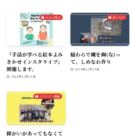
ともに遊ぶ
古いもの
『手話が学べる絵本よみ
稲わらで縄を綯(な)っ
きかせインスタライブ』
て、しめなわ作り
開催します。
2024年12月15日
2024年12月21日
メディア・報告
障がいがあってもなくて