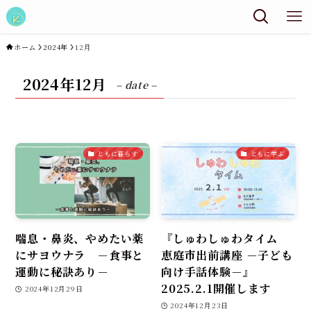
ホーム
2024年
12月
2024年12月
– date –
ともに暮らす
ともに学ぶ
喘息・鼻炎、やめたい薬
『しゅわしゅわタイム
にサヨウナラ －食事と
恵庭市出前講座 －子ども
運動に秘訣あり－
向け手話体験－』
2025.2.1開催します
2024年12月29日
2024年12月23日