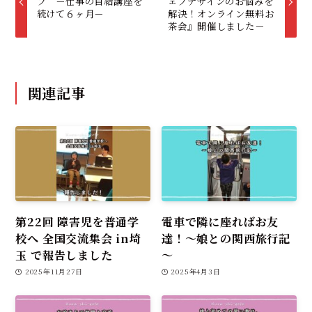
プ －仕事の自給講座を
ェブデザインのお悩みを
続けて６ヶ月－
解決！オンライン無料お
茶会』開催しました－
関連記事
第22回 障害児を普通学
電車で隣に座ればお友
校へ 全国交流集会 in埼
達！～娘との関西旅行記
玉 で報告しました
～
2025年11月27日
2025年4月3日