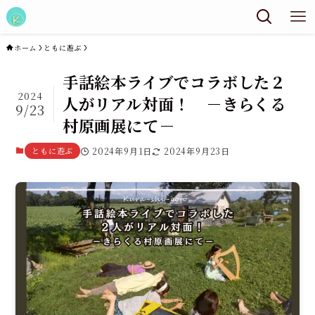
ホーム
ともに遊ぶ
手話絵本ライブでコラボした２
2024
人がリアル対面！ －きらくる
9/23
村原画展にて－
ともに遊ぶ
2024年9月1日
2024年9月23日