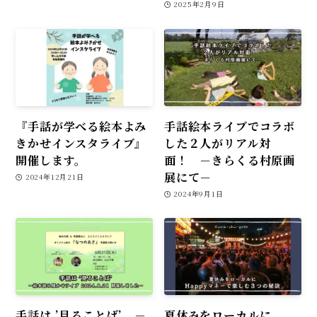
2025年2月9日
『手話が学べる絵本よみ
手話絵本ライブでコラボ
きかせインスタライブ』
した２人がリアル対
開催します。
面！ －きらくる村原画
展にて－
2024年12月21日
2024年9月1日
手話は ’見ることば’ －
夏休みをローカルに、