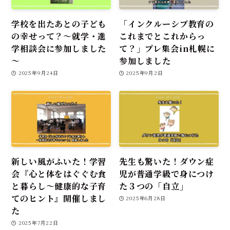
学校を出たあとの子ども
「インクルーシブ教育の
の幸せって？～就学・進
これまでとこれからっ
学相談会に参加しました
て？」プレ集会in札幌に
～
参加しました
2025年9月24日
2025年9月2日
新しい風がふいた！学習
先生も驚いた！ダウン症
会『心と体をはぐぐむ食
児が普通学級で身につけ
と暮らし～健康的な子育
た３つの「自立」
てのヒント』開催しまし
2025年6月28日
た
2025年7月22日