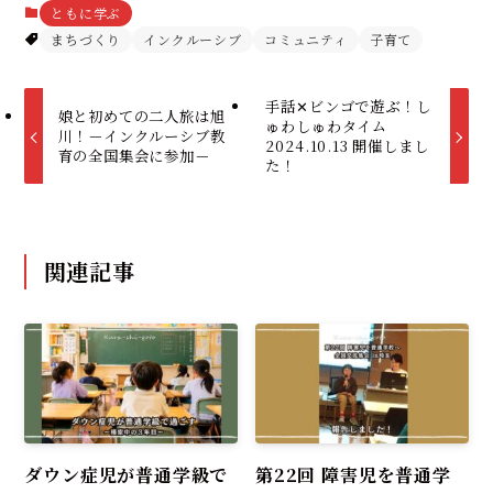
ともに学ぶ
まちづくり
インクルーシブ
コミュニティ
子育て
手話✕ビンゴで遊ぶ！し
娘と初めての二人旅は旭
ゅわしゅわタイム
川！－インクルーシブ教
2024.10.13 開催しまし
育の全国集会に参加－
た！
関連記事
ダウン症児が普通学級で
第22回 障害児を普通学