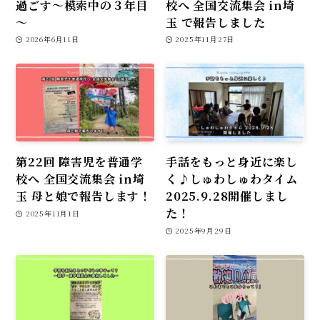
過ごす～模索中の３年目
校へ 全国交流集会 in埼
～
玉 で報告しました
2026年6月11日
2025年11月27日
第22回 障害児を普通学
手話をもっと身近に楽し
校へ 全国交流集会 in埼
く♪しゅわしゅわタイム
玉 母と娘で報告します！
2025.9.28開催しまし
た！
2025年11月1日
2025年9月29日