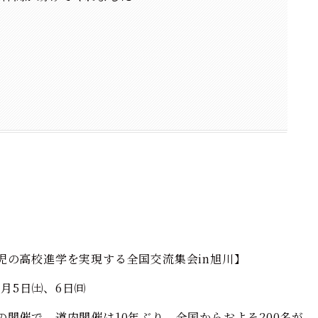
児の高校進学を実現する全国交流集会in旭川】
10月5日㈯、6日㈰
の開催で、道内開催は10年ぶり。全国からおよそ200名が