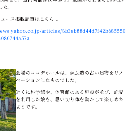
した。
!ニュース掲載記事はこちら↓
news.yahoo.co.jp/articles/8b3eb88d44d7f42b685550
a080744a57a
会場のココデホールは、煉瓦造の古い建物をリノ
ベーションしたものでした。
近くに科学館や、体育館のある施設が並び、託児
を利用した娘も、思い切り体を動かして楽しめた
ようです。