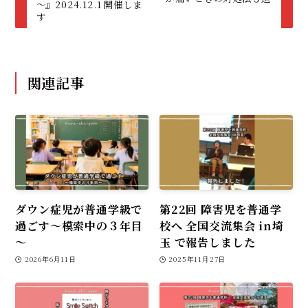
～』2024.12.1 開催しま
す
関連記事
ダウン症児が普通学級で
第22回 障害児を普通学
過ごす～模索中の３年目
校へ 全国交流集会 in埼
～
玉 で報告しました
2026年6月11日
2025年11月27日