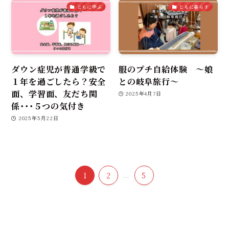
ともに学ぶ
ともに暮らす
ダウン症児が普通学級で
服のプチ自給体験 ～娘
１年を過ごしたら？安全
との岐阜旅行～
面、学習面、友だち関
2025年4月7日
係･･･５つの気付き
2025年5月22日
1
2
...
5