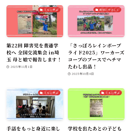
ともに学ぶ
地球にやさしく
第22回 障害児を普通学
「さっぽろレインボープ
校へ 全国交流集会 in埼
ライド2025」ワーカーズ
玉 母と娘で報告します！
コープのブースでヘチマ
たわし出品！
2025年11月1日
2025年10月4日
ともに学ぶ
ともに学ぶ
手話をもっと身近に楽し
学校を出たあとの子ども