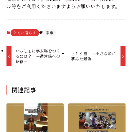
ル等をご利用くださいますようお願いいたします。
ともに暮らす
家事
いっしょに学ぶ場をつく
さとう雪 －小さな頃に
るには？ －通常級への
夢みた景色－
転籍－
関連記事