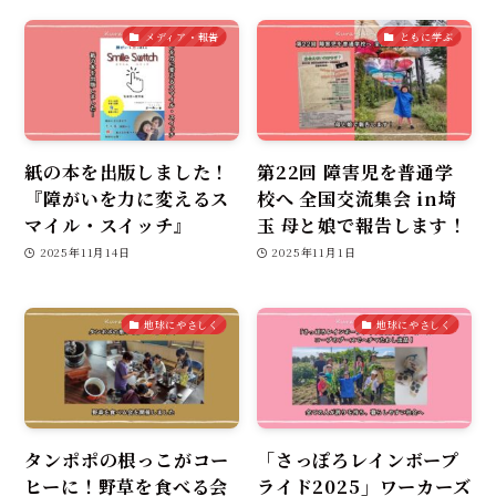
メディア・報告
ともに学ぶ
紙の本を出版しました！
第22回 障害児を普通学
『障がいを力に変えるス
校へ 全国交流集会 in埼
マイル・スイッチ』
玉 母と娘で報告します！
2025年11月14日
2025年11月1日
地球にやさしく
地球にやさしく
タンポポの根っこがコー
「さっぽろレインボープ
ヒーに！野草を食べる会
ライド2025」ワーカーズ