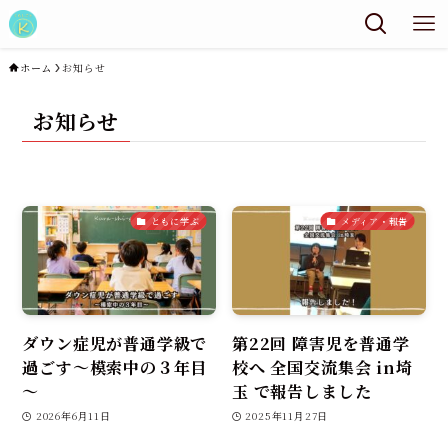
ホーム
お知らせ
お知らせ
ともに学ぶ
メディア・報告
ダウン症児が普通学級で
第22回 障害児を普通学
過ごす～模索中の３年目
校へ 全国交流集会 in埼
～
玉 で報告しました
2026年6月11日
2025年11月27日